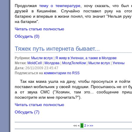
Продолжая
тему о температуре
, хочу сказать, что был
друзей в Кишинёве. Случайно поставил руку на ото
батарею и впервые в жизни понял, что значит "Нельзя руку
на батареи".
Читать статью полностью
Обсудить (0)
Тяжек путь интернета бывает...
Рубрики:
Мысли вслух
|
Я живу в Унгенах, а также в Молдове
Метки:
MoldCell
|
Молдова
|
МолдТелеКом
|
Мысли вслух
|
Унгены
Дата:
26/11/2009 23:45:47
Подписаться на
комментарии по RSS
Так как мама ушла на дачу, чтобы проснуться и пойти 
поставил мобильник у своей подушки. Просыпаюсь не от б
а от звука СМС ("Хозяин, там это... сообщение при
посмотрите или мне прочитать?").
Читать статью полностью
Обсудить (7)
<<
<
1
2
>
>>