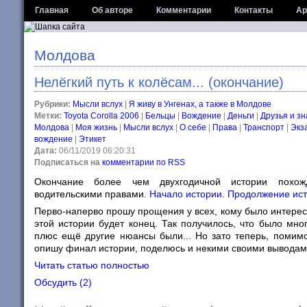
Главная
Об авторе
Комментарии
Контакты
Ар
Молдова
Нелёгкий путь к колёсам... (окончание)
Рубрики:
Мысли вслух
|
Я живу в Унгенах, а также в Молдове
Метки:
Toyota Corolla 2006
|
Бельцы
|
Вождение
|
Деньги
|
Друзья и з
Молдова
|
Моя жизнь
|
Мысли вслух
|
О себе
|
Права
|
Транспорт
|
Экз
вождение
|
Этикет
Дата:
06/11/2019 06:20:31
Подписаться на
комментарии по RSS
Окончание более чем двухгодичной истории похож
водительскими правами.
Начало истории
.
Продолжение ис
Перво-наперво прошу прощения у всех, кому было интерес
этой истории будет конец. Так получилось, что было мно
плюс ещё другие нюансы были... Но зато теперь, помимо
опишу финал истории, поделюсь и некими своими выводам
Читать статью полностью
Обсудить (2)