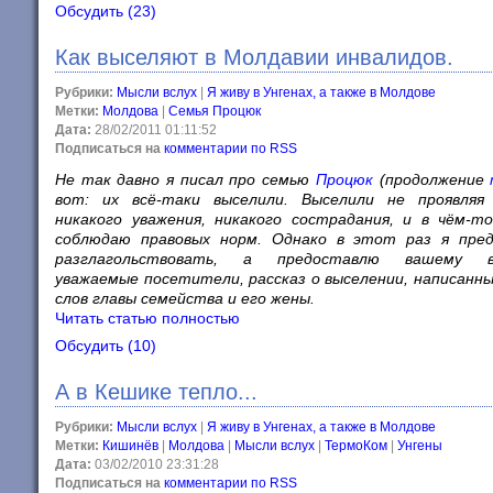
Обсудить (23)
Как выселяют в Молдавии инвалидов.
Рубрики:
Мысли вслух
|
Я живу в Унгенах, а также в Молдове
Метки:
Молдова
|
Семья Процюк
Дата:
28/02/2011 01:11:52
Подписаться на
комментарии по RSS
Не так давно я писал про семью
Процюк
(продолжение
вот: их всё-таки выселили. Выселили не проявляя
никакого уважения, никакого сострадания, и в чём-т
соблюдаю правовых норм. Однако в этот раз я пре
разглагольствовать, а предоставлю вашему в
уважаемые посетители, рассказ о выселении, написанны
слов главы семейства и его жены.
Читать статью полностью
Обсудить (10)
А в Кешике тепло...
Рубрики:
Мысли вслух
|
Я живу в Унгенах, а также в Молдове
Метки:
Кишинёв
|
Молдова
|
Мысли вслух
|
ТермоКом
|
Унгены
Дата:
03/02/2010 23:31:28
Подписаться на
комментарии по RSS