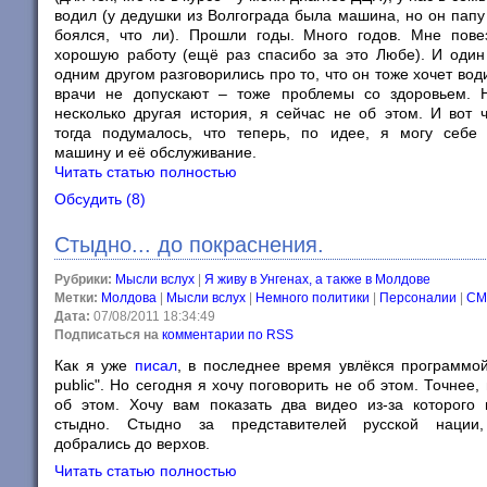
водил (у дедушки из Волгограда была машина, но он папу
боялся, что ли). Прошли годы. Много годов. Мне пове
хорошую работу (ещё раз спасибо за это Любе). И один
одним другом разговорились про то, что он тоже хочет води
врачи не допускают – тоже проблемы со здоровьем. 
несколько другая история, я сейчас не об этом. И вот 
тогда подумалось, что теперь, по идее, я могу себе 
машину и её обслуживание.
Читать статью полностью
Обсудить (8)
Стыдно... до покраснения.
Рубрики:
Мысли вслух
|
Я живу в Унгенах, а также в Молдове
Метки:
Молдова
|
Мысли вслух
|
Немного политики
|
Персоналии
|
СМ
Дата:
07/08/2011 18:34:49
Подписаться на
комментарии по RSS
Как я уже
писал
, в последнее время увлёкся программой
public". Но сегодня я хочу поговорить не об этом. Точнее,
об этом. Хочу вам показать два видео из-за которого
стыдно. Стыдно за представителей русской нации,
добрались до верхов.
Читать статью полностью