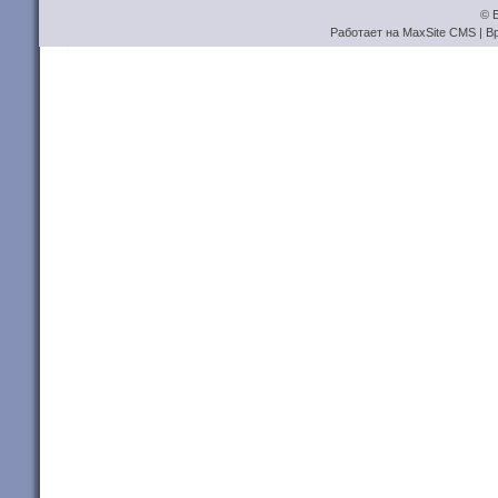
© Б
Работает на
MaxSite CMS
| В