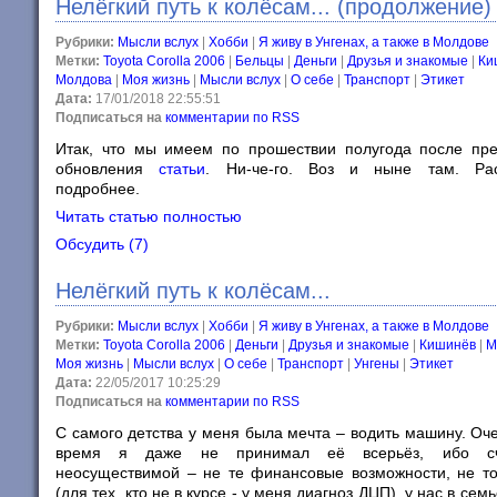
Нелёгкий путь к колёсам... (продолжение)
Рубрики:
Мысли вслух
|
Хобби
|
Я живу в Унгенах, а также в Молдове
Метки:
Toyota Corolla 2006
|
Бельцы
|
Деньги
|
Друзья и знакомые
|
Ки
Молдова
|
Моя жизнь
|
Мысли вслух
|
О себе
|
Транспорт
|
Этикет
Дата:
17/01/2018 22:55:51
Подписаться на
комментарии по RSS
Итак, что мы имеем по прошествии полугода после пр
обновления
статьи
. Ни-че-го. Воз и ныне там. Рас
подробнее.
Читать статью полностью
Обсудить (7)
Нелёгкий путь к колёсам...
Рубрики:
Мысли вслух
|
Хобби
|
Я живу в Унгенах, а также в Молдове
Метки:
Toyota Corolla 2006
|
Деньги
|
Друзья и знакомые
|
Кишинёв
|
М
Моя жизнь
|
Мысли вслух
|
О себе
|
Транспорт
|
Унгены
|
Этикет
Дата:
22/05/2017 10:25:29
Подписаться на
комментарии по RSS
С самого детства у меня была мечта – водить машину. Оч
время я даже не принимал её всерьёз, ибо с
неосуществимой – не те финансовые возможности, не то
(для тех, кто не в курсе - у меня диагноз ДЦП), у нас в сем