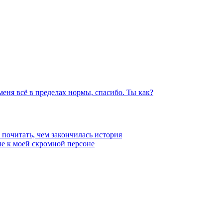
меня всё в пределах нормы, спасибо. Ты как?
 почитать, чем закончилась история
ие к моей скромной персоне