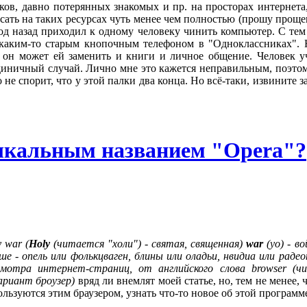
ков, давно потерянных знакомых и пр. на просторах интернета
висать на таких ресурсах чуть менее чем полностью (прошу проще
 год назад приходил к одному человеку чинить компьютер. С те
 каким-то старым кнопочным телефоном в "Одноклассниках". Н
 он может ей заменить и книги и личное общение. Человек уч
единичный случай. Лично мне это кажется неправильным, поэтому
о не спорит, что у этой палки два конца. Но всё-таки, извините 
зыкальным названием "Opera"?
 war (
Holy
(читается "холи") - святая, священная)
war
(уо) - в
чше - опель или фолькцваген, блины или оладьи, нвидиа или раде
осмотра интернет-страниц, от английского слова browser (
ариант броузер)
вряд ли внемлят моей статье, но, тем не менее
льзуются этим браузером, узнать что-то новое об этой программ