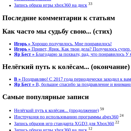
33
Запись образа игры xbox360 на диск
Последние комментарии к статьям
Как часто мы судьбу свою... (стих)
Игорь »
Хорошо получилось. Мне понравилось!
Игорь »
Привет, Ярик. Как твои дела? Получилось супер.
Яр Бест »
Благодарю за похвалу, рад, что понравилось У 
Нелёгкий путь к колёсам... (окончание)
В »
Поздравляю! С 2017 года периодически заходил к вам
Яр Бест »
B, большое спасибо за поздравление и вниман
Самые популярные записи
59
Нелёгкий путь к колёсам... (продолжение)
24
Инструкция по использованию программы abgx360
22
Запись образов игр стандарта XGD3 для Xbox360
12
Запись образа игры xbox360 на диск