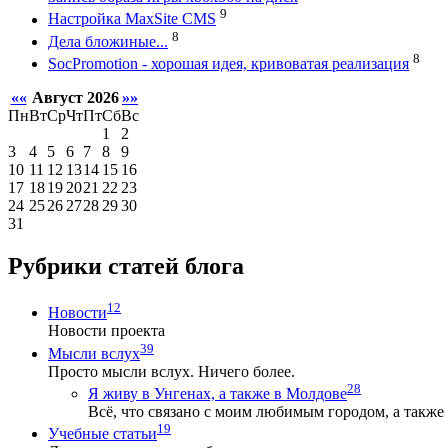
9
Настройка MaxSite CMS
8
Дела бложиные...
8
SocPromotion - хорошая идея, кривоватая реализация
««
Август 2026
»»
Пн
Вт
Ср
Чт
Пт
Сб
Вс
1
2
3
4
5
6
7
8
9
10
11
12
13
14
15
16
17
18
19
20
21
22
23
24
25
26
27
28
29
30
31
Рубрики статей блога
12
Новости
Новости проекта
39
Мысли вслух
Просто мысли вслух. Ничего более.
28
Я живу в Унгенах, а также в Молдове
Всё, что связано с моим любимым городом, а также 
19
Учебные статьи