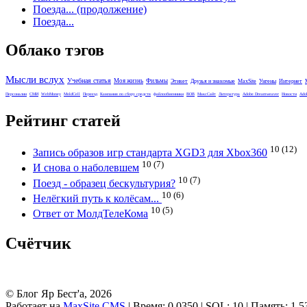
Поезда... (продолжение)
Поезда...
Облако тэгов
Мысли вслух
Учебная статья
Моя жизнь
Фильмы
Этикет
Друзья и знакомые
MaxSite
Унгены
Интернет
Персоналии
СМИ
WebMoney
MoldCell
Переезд
Кампания по сбору средств
файлообменники
ВОВ
МаксСайт
Литература
Adobe Dreamweaver
Новости
Ado
Рейтинг статей
10 (12)
Запись образов игр стандарта XGD3 для Xbox360
10 (7)
И снова о наболевшем
10 (7)
Поезд - образец бескультурия?
10 (6)
Нелёгкий путь к колёсам...
10 (5)
Ответ от МолдТелеКома
Счётчик
© Блог Яр Бест'а, 2026
Работает на
MaxSite CMS
| Время: 0.0350 | SQL: 10 | Память: 1