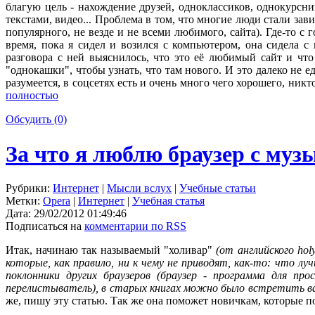
благую цель - нахождение друзей, одноклассиков, однокурсни
текстами, видео... Проблема в том, что многие люди стали за
популярного, не везде и не всеми любимого, сайта). Где-то с
время, пока я сидел и возился с компьютером, она сидела с
разговора с ней выяснилось, что это её любимый сайт и что
"однокашки", чтобы узнать, что там нового. И это далеко не 
разумеется, в соцсетях есть и очень много чего хорошего, никт
полностью
Обсудить (0)
За что я люблю браузер с му
Рубрики:
Интернет
|
Мысли вслух
|
Учебные статьи
Метки:
Opera
|
Интернет
|
Учебная статья
Дата:
29/02/2012 01:49:46
Подписаться на
комментарии по RSS
Итак, начинаю так называемый "холивар"
(от английского holy
которые, как правило, ни к чему не приводят, как-то: что лу
поклонники других браузеров (браузер - программа для пр
перелистыватель), в старых книгах можно было встретить в
же, пишу эту статью. Так же она поможет новичкам, которые по