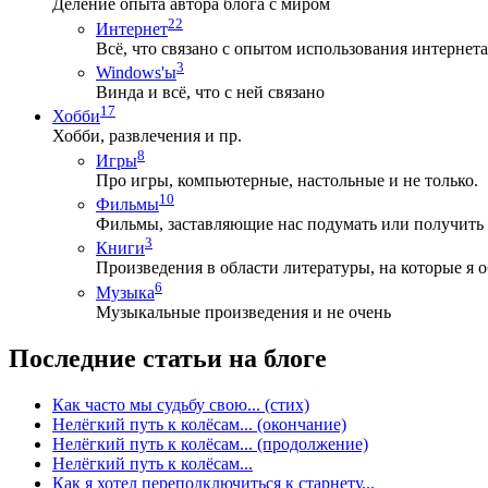
Деление опыта автора блога с миром
22
Интернет
Всё, что связано с опытом использования интернета
3
Windows'ы
Винда и всё, что с ней связано
17
Хобби
Хобби, развлечения и пр.
8
Игры
Про игры, компьютерные, настольные и не только.
10
Фильмы
Фильмы, заставляющие нас подумать или получить
3
Книги
Произведения в области литературы, на которые я 
6
Музыка
Музыкальные произведения и не очень
Последние статьи на блоге
Как часто мы судьбу свою... (стих)
Нелёгкий путь к колёсам... (окончание)
Нелёгкий путь к колёсам... (продолжение)
Нелёгкий путь к колёсам...
Как я хотел переподключиться к старнету...