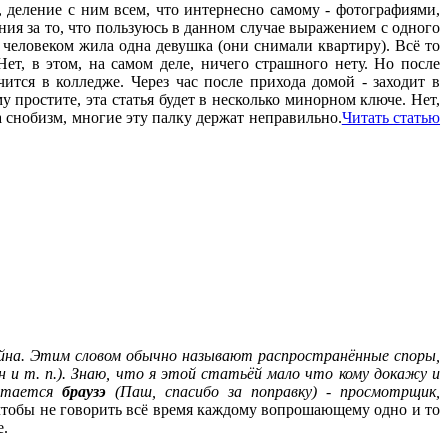
, деление с ним всем, что интернесно самому - фотографиями,
ния за то, что пользуюсь в данном случае выражением с одного
м человеком жила одна девушка (они снимали квартиру). Всё то
ет, в этом, на самом деле, ничего страшного нету. Но после
ится в колледже. Через час после прихода домой - заходит в
 простите, эта статья будет в несколько минорном ключе. Нет,
за снобизм, многие эту палку держат неправильно.
Читать статью
ойна. Этим словом обычно называют распространённые споры,
он и т. п.). Знаю, что я этой статьёй мало что кому докажу и
читается
браузэ
(Паш, спасибо за поправку) - просмотрщик,
, чтобы не говорить всё время каждому вопрошающему одно и то
е.