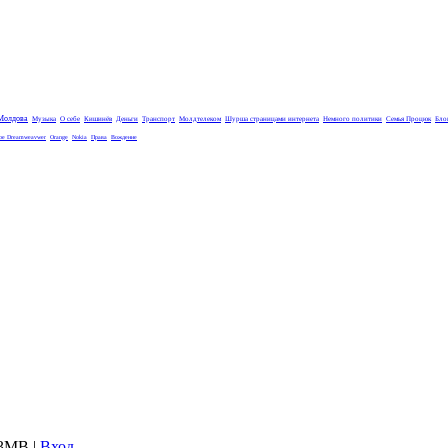
Молдова
Музыка
О себе
Кишинёв
Деньги
Транспорт
Молдтелеком
Шурша страницами интернета
Немного политики
Семья Процюк
Бло
be Dreamweavwer
Orange
Nokia
Права
Вождение
.53MB
|
Вход