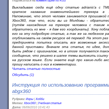
Подписаться на
комментарии по RSS
Выкладываю сюда ещё одну статью adrianis'a с
TM
краткое название знаменитейшего трекера в М
Напоминаю, что этот человек занимается прошивкой 
Xbox360, так что, если вы из Молдовы - обратите
(путём нахождения на трекере человека с таким н
обратитесь ко мне - я дам его координаты). Хочу побл
его за эту подробную статью, а так же за любезное р
опубликовать на своём ресурсе её перевод. На этот раз
предпринята попытка описать все возможные аксес
данной приставки. Вначале эта статья, по идее, до
быть рядом с оригиналом, но в итоге получается тако
сообщение, что решено в шапке темы выложить ссылку
на русском языке. Если знаете ещё про какие-либо акс
прошу написать о них в комментарии.
Читать статью полностью
Обсудить (1)
Инструкция по использованию программ
abgx360
Рубрики:
Игры
|
Хобби
Метки:
Xbox360
|
Учебная статья
Дата:
06/06/2010 10:41:43