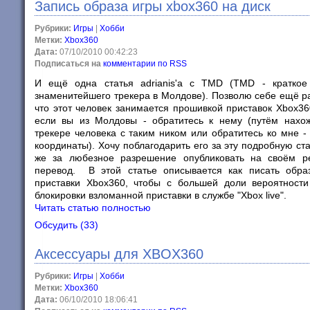
Запись образа игры xbox360 на диск
Рубрики:
Игры
|
Хобби
Метки:
Xbox360
Дата:
07/10/2010 00:42:23
Подписаться на
комментарии по RSS
И ещё одна статья adrianis'a с TMD (TMD - краткое
знаменитейшего трекера в Молдове). Позволю себе ещё ра
что этот человек занимается прошивкой приставок Xbox360
если вы из Молдовы - обратитесь к нему (путём нахо
трекере человека с таким ником или обратитесь ко мне -
координаты). Хочу поблагодарить его за эту подробную ста
же за любезное разрешение опубликовать на своём р
перевод. В этой статье описывается как писать обра
приставки Xbox360, чтобы с большей доли вероятности
блокировки взломанной приставки в службе "Xbox live".
Читать статью полностью
Обсудить (33)
Аксессуары для XBOX360
Рубрики:
Игры
|
Хобби
Метки:
Xbox360
Дата:
06/10/2010 18:06:41