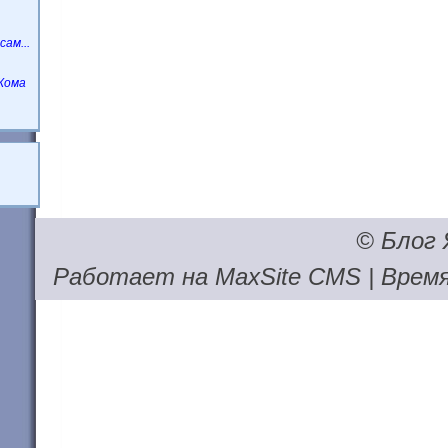
ам...
Кома
© Блог 
Работает на
MaxSite CMS
| Время