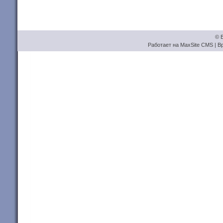
© Б
Работает на
MaxSite CMS
| В