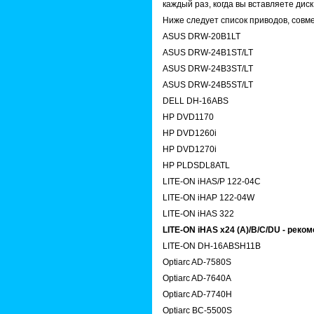
каждый раз, когда вы вставляете диск
Ниже следует список приводов, совм
ASUS DRW-20B1LT
ASUS DRW-24B1ST/LT
ASUS DRW-24B3ST/LT
ASUS DRW-24B5ST/LT
DELL DH-16ABS
HP DVD1170
HP DVD1260i
HP DVD1270i
HP PLDSDL8ATL
LITE-ON iHAS/P 122-04C
LITE-ON iHAP 122-04W
LITE-ON iHAS 322
LITE-ON iHAS x24 (A)/B/C/DU - реко
LITE-ON DH-16ABSH11B
Optiarc AD-7580S
Optiarc AD-7640A
Optiarc AD-7740H
Optiarc BC-5500S