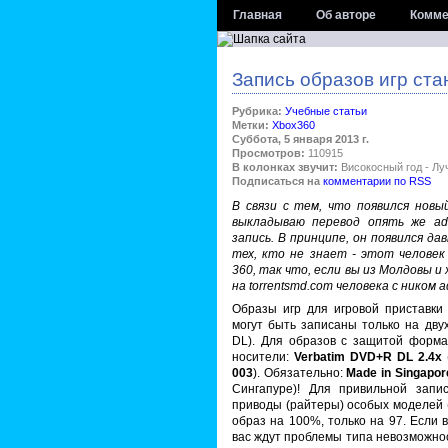
Главная
Об авторе
Комме
Запись образов игр ст
Рубрика:
Учебные статьи
Метки:
Xbox360
Суббота, 5 января 2013 г.
Просмотров:
110915
В колонках звучит:
Високосный год - Лу
Подписаться на
комментарии по RSS
В связи с тем, что появился новы
выкладываю перевод опять же adr
запись. В принципе, он появился дав
тех, кто не знает - этот челове
360, так что, если вы из Молдовы 
на torrentsmd.com человека с ником ad
Образы игр для игровой приставк
могут быть записаны только на дв
DL). Для образов с защитой фор
носители:
Verbatim DVD+R DL 2.4x
003
). Обязательно:
Made in Singapor
Сингапуре)! Для привильной зап
приводы (райтеры) особых моделей (
образ на 100%, только на 97. Если 
вас ждут проблемы типа невозможнос