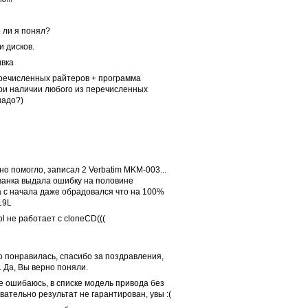
 ли я понял?
и дисков.
ивка
еречисленных райтеров + программа
 при наличии любого из перечисленных
надо?)
о помогло, записал 2 Verbatim MKM-003...
лванка выдала ошибку на половине
 а с начала даже обрадовался что на 100%
19L
l не работает с cloneCD(((
то понравилась, спасибо за поздравления,
 Да, Вы верно поняли.
не ошибаюсь, в списке модель привода без
овательно результат не гарантирован, увы :(