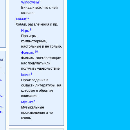
3
Windows'ы
Винда и всё, что с ней
связано
17
Хобби
Хобби, развлечения и пр.
8
Игры
Про игры,
компьютерные,
настольные и не только.
10
Фильмы
Фильмы, заставляющие
ям
нас подумать или
.
получить удовольствие
3
Книги
.
Произведения в
области литературы, на
которые я обратил
р.
внимание.
6
Музыка
ось
Музыкальные
ы,
произведения и не
очень