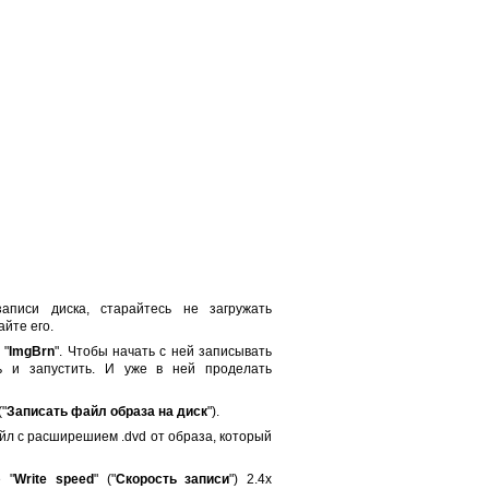
аписи диска, старайтесь не загружать
айте его.
 "
ImgBrn
". Чтобы начать с ней записывать
ь и запустить. И уже в ней проделать
("
Записать файл образа на диск
").
йл с расширешием .dvd от образа, который
 "
Write speed
" ("
Скорость записи
") 2.4x