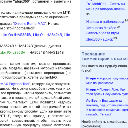
рограмме
"abgx360
"
, остановки и вылеты из
Эх, MoldCell... Опять ты
меня разачаровываешь...
 только на пишущие приводы с чипом MTK.
35
вить такие приводы к записи образов игр:
34
И снова о наболевшем
граммы "
iXtreme BurnerMAX
". Но увы,
34
Установка MaxSite
ы с этой программой:
Запись образа игры
, Lite-On iHAS324
B
, Lite-On iHAS424
B
, Lite-
33
xbox360 на диск
HAS524B / iHAS124B (рекомендуется)
xtor PX-L890SA
= iHAS624B / iHAS124B
Последние
комментарии к стать
сано синим цветом, можно прошивать
Как часто мы судьбу свою..
у же. Модели, название которых написано
(стих)
реобразовать (в смысле перепрошить) в
 потом прошить iXtreme BurnerMAX.
Игорь »
Хорошо получилось
Мне понравилось!
rMAX Payload Tool
", которую надо запускать
диска. Но с этим способом тоже, увы и ах,
Игорь »
Привет, Ярик. Как
не все приводы. Чтобы проверить, совместим
твои дела? Получилось супе
ставьте в привод чистый двухслойный диск,
Яр Бест »
Благодарю за
пку "BurnerMax". Если появится надпись
похвалу, рад, что понравил
привод совместим с этой программой и вы
У меня всё в пределах норм
ижеописанному способу. Если же получаете
спасибо. Ты как?
YET !", тогда ваш привод, к сожалению,
ругой, совместимый, чтобы писать игры
Нелёгкий путь к колёсам...
описанную процедуру нужно повторять
(окончание)