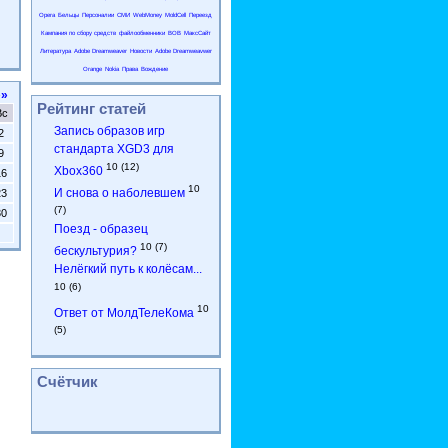
Opera
Бельцы
Персоналии
СМИ
WebMoney
MoldCell
Переезд
Кампания по сбору средств
файлообменники
ВОВ
МаксСайт
Литература
Adobe Dreamweaver
Новости
Adobe Dreamweavwer
Orange
Nokia
Права
Вождение
»»
Рейтинг статей
Вс
Запись образов игр
2
стандарта XGD3 для
9
10 (12)
Xbox360
16
10
И снова о наболевшем
23
(7)
30
Поезд - образец
10 (7)
бескультурия?
Нелёгкий путь к колёсам...
10 (6)
10
Ответ от МолдТелеКома
(5)
Счётчик