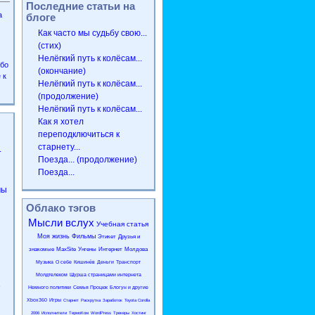
Последние статьи на
а
блоге
Как часто мы судьбу свою...
(стих)
Нелёгкий путь к колёсам...
ибо
(окончание)
 к
Нелёгкий путь к колёсам...
(продолжение)
Нелёгкий путь к колёсам...
Как я хотел
переподключиться к
старнету...
.
Поезда... (продолжение)
Поезда...
мы
Облако тэгов
Мысли вслух
Учебная статья
Моя жизнь
Фильмы
Этикет
Друзья и
знакомые
MaxSite
Унгены
Интернет
Молдова
Музыка
О себе
Кишинёв
Деньги
Транспорт
Молдтелеком
Шурша страницами интернета
9
Немного политики
Семья Процюк
Блогун и другие
Xbox360
Игры
Старнет
Раскрутка
Заработок
Toyota Corolla
2006
Исполнители
ТермоКом
WordPress
Трекеры
Хостинг