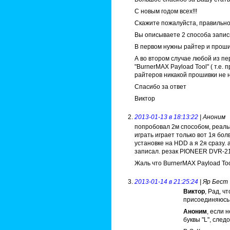
С новым годом всех!!!
Скажите пожалуйста, правильно
Вы описываете 2 способа запис
В первом нужны райтер и прош
А во втором случае любой из п
"BurnerMAX Payload Tool" ( т.е.
райтеров никакой прошивки не 
Спасибо за ответ
Виктор
2013-01-13 в 18:13:22
| Аноним
попробовал 2м способом, реальн
играть играет только вот 1я бо
установке на HDD а я 2я сразу.
записал. резак PIONEER DVR-2
Жаль что BurnerMAX Payload Too
2013-01-14 в 21:25:24
| Яр Бест
Виктор
, Рад, ч
присоединяюсь.
Аноним
, если 
буквы "L", след