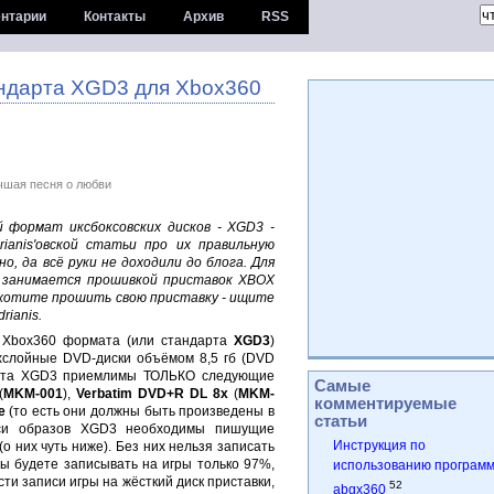
нтарии
Контакты
Архив
RSS
андарта XGD3 для Xbox360
чшая песня о любви
й формат иксбоксовских дисков - XGD3 -
ianis'овской статьи про их правильную
но, да всё руки не доходили до блога. Для
к занимается прошивкой приставок XBOX
и хотите прошить свою приставку - ищите
rianis.
и Xbox360 формата (или стандарта
XGD3
)
ухслойные DVD-диски объёмом 8,5 гб (DVD
мата XGD3 приемлимы ТОЛЬКО следующие
Самые
(
MKM-001
),
Verbatim DVD+R DL 8x
(
MKM-
комментируемые
e
(то есть они должны быть произведены в
статьи
иси образов XGD3 необходимы пишущие
Инструкция по
о них чуть ниже). Без них нельзя записать
вы будете записывать на игры только 97%,
использованию програм
ти записи игры на жёсткий диск приставки,
52
abgx360