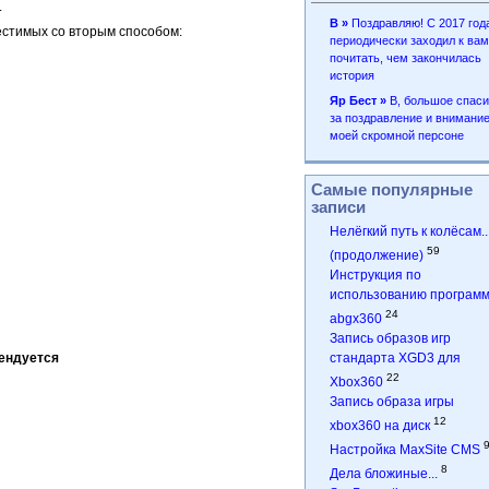
.
В »
Поздравляю! С 2017 год
естимых со вторым способом:
периодически заходил к вам
почитать, чем закончилась
история
Яр Бест »
B, большое спас
за поздравление и внимание
моей скромной персоне
Самые популярные
записи
Нелёгкий путь к колёсам..
59
(продолжение)
Инструкция по
использованию програм
24
abgx360
Запись образов игр
мендуется
стандарта XGD3 для
22
Xbox360
Запись образа игры
12
xbox360 на диск
Настройка MaxSite CMS
8
Дела бложиные...