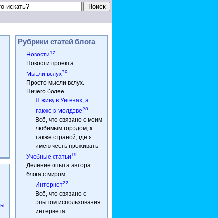
Рубрики статей блога
12
Новости
Новости проекта
39
Мысли вслух
Просто мысли вслух.
Ничего более.
Я живу в Унгенах, а
28
также в Молдове
Всё, что связано с моим
любимым городом, а
также страной, где я
имею честь проживать
19
Учебные статьи
Деление опыта автора
блога с миром
22
Интернет
Всё, что связано с
опытом использования
мы
интернета