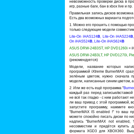
невозможность проверки диска в п
игр, разные баги, бан в xbox live и пр.
Правильная запись дисков возможна
Есть два возможных варианта подгото
1. Можно его прошить с помощью про
только следующие модели совместим
Lite-On iHAS124
B
, Lite-On iHAS224
B
On iHAS524
B
, Lite-On iHAS624
B
ASUS DRW-24B3ST, HP DVD1260i
= i
ASUS DRW-24B3LT, HP DVD1270i, Ple
(рекомендуется)
Модели, название которых напи
программой iXtreme BurnerMAX сраз
зелёным цветом, нужно сначала п
модели, написанные синим цветом, а
2. Или же есть ещё программа "
Burne
каждый раз перед записью/вставкой 
не всё так гладко - с ним работают 
ли ваш привод с этой программой, в
запустите программу, нажмите кно
"BurnerMAX IS enabled !" то ваш 
можете спокойно писать диски по н
надпись "BurnerMAX not enabled, 
несовместим и придётся купить д
формата XGD3 для XBOX360. Выше