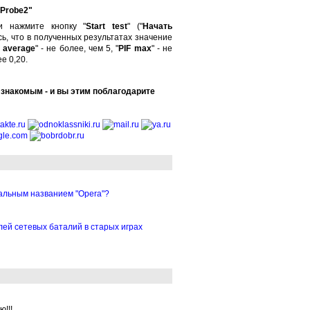
Probe2"
и нажмите кнопку "
Start test
" ("
Начать
ь, что в полученных результатах значение
I average
" - не более, чем 5, "
PIF max
" - не
ее 0,20.
 знакомым - и вы этим поблагодарите
кальным названием "Opera"?
лей сетевых баталий в старых играх
!!!