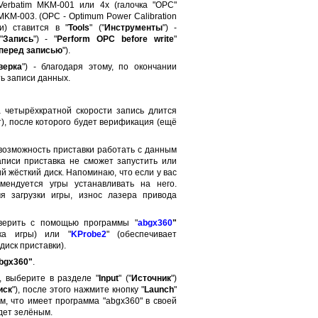
Verbatim MKM-001 или 4x (галочка "OPC"
MKM-003. (OPC - Optimum Power Calibration
и) ставится в "
Tools
" ("
Инструменты
") -
"
Запись
") - "
Perform OPC before write
"
перед записью
").
верка
") - благодаря этому, по окончании
ь записи данных.
а четырёхкратной скорости запись длится
), после которого будет верификация (ещё
 возможность приставки работать с данным
аписи приставка не сможет запустить или
ий жёсткий диск. Напоминаю, что если у вас
мендуется угры устанавливать на него.
я загрузки игры, износ лазера привода
верить с помощью программы "
abgx360
"
ска игры) или "
KProbe2
" (обеспечивает
диск приставки).
bgx360"
.
, выберите в разделе "
Input
" ("
Источник
")
иск
"), после этого нажмите кнопку "
Launch
"
ем, что имеет программа "abgx360" в своей
дет зелёным.