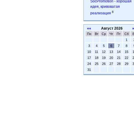
SocPromotion - хорошая
идея, кривоватая
8
реализация
««
Август 2026
Пн
Вт
Ср
Чт
Пт
Сб
1
3
4
5
6
7
8
10
11
12
13
14
15
17
18
19
20
21
22
24
25
26
27
28
29
31