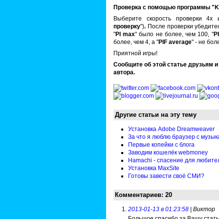
Проверка с помощью программы "K
Выберите скорость проверки 4х 
проверку
")
.
После проверки убедитес
"
PI max
" было не более, чем 100, "
P
более, чем 4, а "
PIF average
" - не бол
Приятной игры!
Сообщите об этой статье друзьям и
автора.
Другие статьи на эту тему
Установка Adobe Dreamweaver
За что я люблю браузер с музы
Первые копейки с блога
Заводим кошелёк webmoney
Hamachi - спасение для любите
Установка MaxSite
Готовы завести своё СМИ?
Комментариев: 20
2013-01-13 в 01:23:58
| Виктор
Большое спасибо за Вашу статью