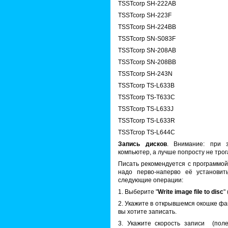
TSSTcorp SH-222AB
TSSTcorp SH-223F
TSSTcorp SH-224BB
TSSTcorp SN-S083F
TSSTcorp SN-208AB
TSSTcorp SN-208BB
TSSTcorp SH-243N
TSSTcorp TS-L633B
TSSTcorp TS-T633C
TSSTcorp TS-L633J
TSSTcorp TS-L633R
TSSTcrop TS-L644C
Запись дисков
. Внимание: при з
компьютер, а лучше попросту не трог
Писать рекомендуется с программой
надо перво-наперво её установит
следующие операции:
1. Выберите "
Write image file to disc
" 
2. Укажите в открывшемся окошке фа
вы хотите записать.
3. Укажите скорость записи (поле