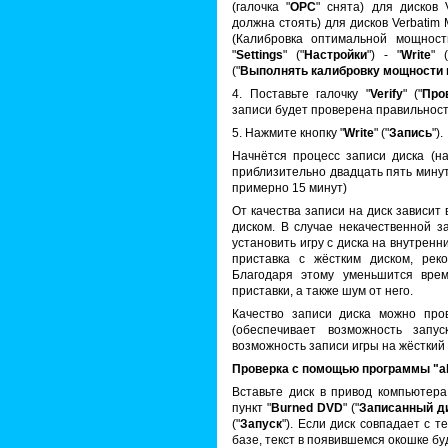
(галочка "
OPC
" снята) для дисков 
должна стоять) для дисков Verbatim 
(Калибровка оптимальной мощност
"
Settings
" ("
Настройки
") - "
Write
" (
("
Выполнять калибровку мощности 
4. Поставьте галочку "
Verify
" ("
Про
записи будет проверена правильност
5. Нажмите кнопку "
Write
" ("
Запись
").
Начнётся процесс записи диска (н
приблизительно двадцать пять минут
примерно 15 минут)
От качества записи на диск зависит
диском. В случае некачественной з
установить игру с диска на внутренн
приставка с жёстким диском, реко
Благодаря этому уменьшится врем
приставки, а также шум от него.
Качество записи диска можно про
(обеспечивает возможность запу
возможность записи игры на жёсткий 
Проверка с помощью программы "a
Вставьте диск в привод компьютера
пункт "
Burned DVD
" ("
Записанный д
("
Запуск
"). Если диск совпадает с т
базе, текст в появившемся окошке бу