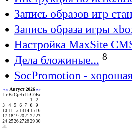
Запись образов игр ст
Запись образа игры xbo
Настройка MaxSite CM
8
Дела бложиные...
SocPromotion - хорошая
««
Август 2026
»»
Пн
Вт
Ср
Чт
Пт
Сб
Вс
1
2
3
4
5
6
7
8
9
10
11
12
13
14
15
16
17
18
19
20
21
22
23
24
25
26
27
28
29
30
31