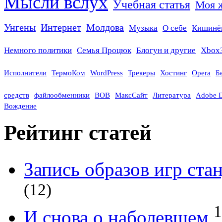
Мысли вслух
Учебная статья
Моя 
Унгены
Интернет
Молдова
Музыка
О себе
Кишинё
Немного политики
Семья Процюк
Блогун и другие
Xbox
Исполнители
ТермоКом
WordPress
Трекеры
Хостинг
Opera
Б
средств
файлообменники
ВОВ
МаксСайт
Литература
Adobe 
Вождение
Рейтинг статей
Запись образов игр ст
(12)
1
И снова о наболевшем