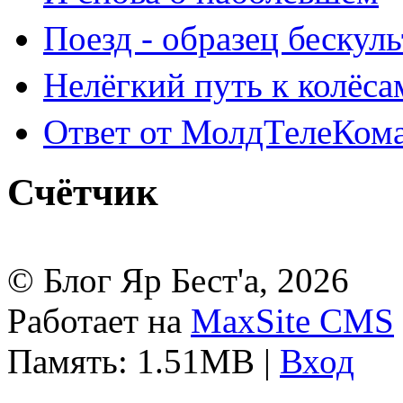
Поезд - образец бескул
Нелёгкий путь к колёса
Ответ от МолдТелеКом
Счётчик
© Блог Яр Бест'а, 2026
Работает на
MaxSite CMS
Память: 1.51MB
|
Вход