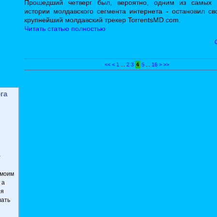
Прошедший четверг был, вероятно, одним из самых
истории молдавского сегмента интернета - остановил св
крупнейший молдавский трекер TorrentsMD.com.
Читать статью полностью
<<
<
1
...
2
3
4
5
...
16
>
>>
га
а
 моим
 а
 я
вать