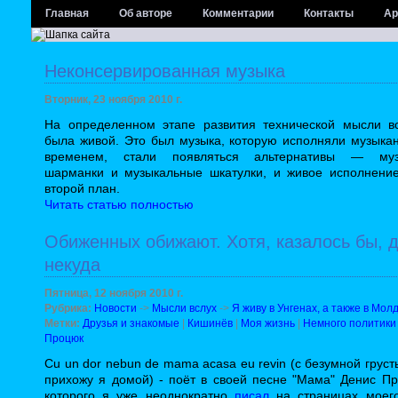
Главная
Об авторе
Комментарии
Контакты
Ар
Неконсервированная музыка
Вторник, 23 ноября 2010 г.
На определенном этапе развития технической мысли в
была живой. Это был музыка, которую исполняли музыкан
временем, стали появляться альтернативы — муз
шарманки и музыкальные шкатулки, и живое исполнени
второй план.
Читать статью полностью
Обиженных обижают. Хотя, казалось бы, 
некуда
Пятница, 12 ноября 2010 г.
Рубрика:
Новости
->
Мысли вслух
->
Я живу в Унгенах, а также в Мол
Метки:
Друзья и знакомые
|
Кишинёв
|
Моя жизнь
|
Немного политики
Процюк
Cu un dor nebun de mama acasa eu revin (с безумной грус
прихожу я домой) - поёт в своей песне "Мама" Денис Пр
которого я уже неоднократно
писал
на страницах моего