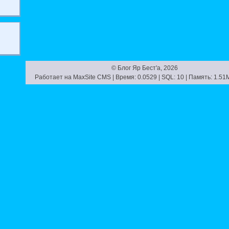
© Блог Яр Бест'а, 2026
Работает на
MaxSite CMS
| Время: 0.0529 | SQL: 10 | Память: 1.5