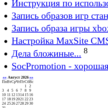
Инструкция по исполь
Запись образов игр ст
Запись образа игры xbo
Настройка MaxSite CM
8
Дела бложиные...
SocPromotion - хорошая
««
Август 2026
»»
Пн
Вт
Ср
Чт
Пт
Сб
Вс
1
2
3
4
5
6
7
8
9
10
11
12
13
14
15
16
17
18
19
20
21
22
23
24
25
26
27
28
29
30
31