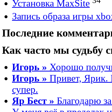
34
Установка MaxSite
Запись образа игры xbo
Последние комментар
Как часто мы судьбу св
Игорь »
Хорошо получи
Игорь »
Привет, Ярик. 
супер.
Яр Бест »
Благодарю за 
У меня всё в пределах 