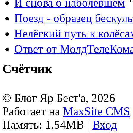
И снова о наболевшем
Поезд - образец бескул
Нелёгкий путь к колёса
Ответ от МолдТелеКом
Счётчик
© Блог Яр Бест'а, 2026
Работает на
MaxSite CMS
Память: 1.54MB
|
Вход