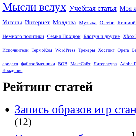
Мысли вслух
Учебная статья
Моя 
Унгены
Интернет
Молдова
Музыка
О себе
Кишинё
Немного политики
Семья Процюк
Блогун и другие
Xbox
Исполнители
ТермоКом
WordPress
Трекеры
Хостинг
Opera
Б
средств
файлообменники
ВОВ
МаксСайт
Литература
Adobe 
Вождение
Рейтинг статей
Запись образов игр ст
(12)
1