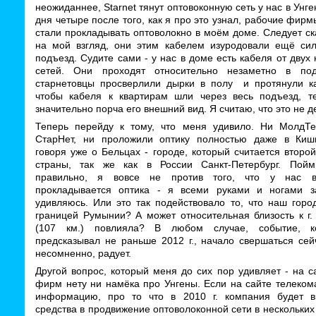
неожиданнее, Starnet тянут оптовоконную сеть у нас в Унге
дня четыре после того, как я про это узнал, рабочие фир
стали прокладывать оптоволокно в моём доме. Следует ска
на мой взгляд, они этим кабелем изуродовали ещё си
подъезд. Судите сами - у нас в доме есть кабеля от двух
сетей. Они проходят относительно незаметно в по
старнетовцы просверлили дырки в полу и протянули ка
чтобы кабеля к квартирам шли через весь подъезд, 
значительно порча его внешний вид. Я считаю, что это не д
Теперь перейду к тому, что меня удивило. Ни МолдТ
СтарНет, ни проложили оптику полностью даже в Киш
говоря уже о Бельцах - городе, который считается второ
страны, так же как в России Санкт-Петербург. Пой
правильно, я вовсе не против того, что у нас в
прокладывается оптика - я всеми руками и ногами з
удивляюсь. Или это так подействовало то, что наш горо
границей Румынии? А может относительная близость к г.
(107 км.) повлияла? В любом случае, событие, к
предсказывал не раньше 2012 г., начало свершаться сей
несомненно, радует.
Другой вопрос, который меня до сих пор удивляет - на с
фирм нету ни намёка про Унгены. Если на сайте телеком
информацию, про то что в 2010 г. компания будет в
средства в продвижение оптоволоконной сети в нескольки