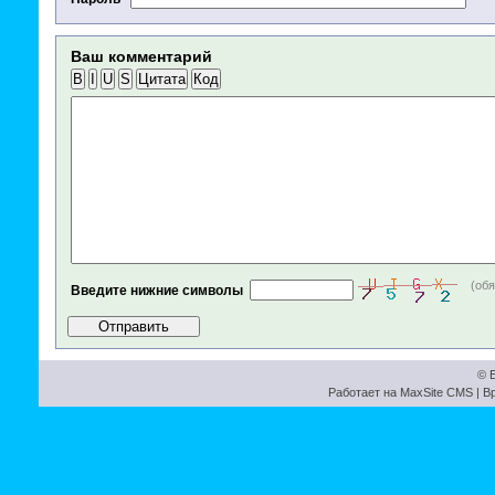
Ваш комментарий
B
I
U
S
Цитата
Код
(об
Введите нижние символы
© Б
Работает на
MaxSite CMS
| В