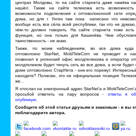
центрах Молдовы, то на сайте старнета даже намёка на
нашёл. Также на сайте телекома есть возможность
возможности подключения к оптоволоконной сети опре
дома, но для г. Унген там пока написано что невозм
вообще есть все сёла всей республики, так что не думаю,
чём-то должно говорить. На сайте старнета тоже есть
функция, но она только для Кишинёва. Чем обусловл
таинственность - не знаю.
Также, по моим наблюдениям, во все дома куда 
оптоволокно StarNet, MoldTeleCom не проводит и на
позвонил в унгенский офис молдтелекома и оператор отв
молдтелеком будет тянуть сеть во все дома, а если будет 
доме оптоволокно СтарНета - они его порежут. Интересный
находите? Полагаю, это не официальная позиция Телеком
же...
Я отослал на электронный адрес StarNet'а и MoldTeleCom'
просьбой ответить на пару вопросов -
ответы я об
опубликую
.
Сообщите об этой статье друзьям и знакомым - и вы э
поблагодарите автора.