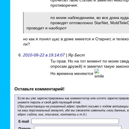
прочитал твою статью и заметил некото
противоречия:
по моим наблюдениям, во все дома куда
проводят оптоволокно StarNet, MoldTele
проводит и наоборот
но как я понял щас в доме имеется и Старнет, и телеко
ли?
2010-09-22 в 19:14:07
| Яр Бест
Ты прав. Но на тот момент по моим све
опросам друзей) я заметил такую законо
Но времена меняются
Оставьте комментарий!
Если вы уже зарегистрированы как комментатор или хотите зарегистриров
укажите пароль и свой действующий email.
(
При регистрации на указанный адрес придет письмо с кодом активации
на ваш персональный аккаунт, где вы сможете изменить свои данные, 
адрес сайта, ник, описание, контакты и т.д.
)
E-mail
Пароль