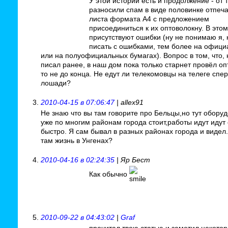
У этой истории есть и продолжение - от 
разносили спам в виде половинке отпеч
листа формата А4 с предложением
присоединиться к их оптоволокну. В это
присутствуют ошибки (ну не понимаю я, 
писать с ошибками, тем более на офиц
или на полуофициальных бумагах). Вопрос в том, что, 
писал ранее, в наш дом пока только старнет провёл опт
то не до конца. Не едут ли телекомовцы на телеге спе
лошади?
2010-04-15 в 07:06:47
| allex91
Не знаю что вы там говорите про Бельцы,но тут обору
уже по многим районам города стоит,работы идут идут
быстро. Я сам бывал в разных районах города и видел.
там жизнь в Унгенах?
2010-04-16 в 02:24:35
| Яр Бест
Как обычно
2010-09-22 в 04:43:02
|
Graf