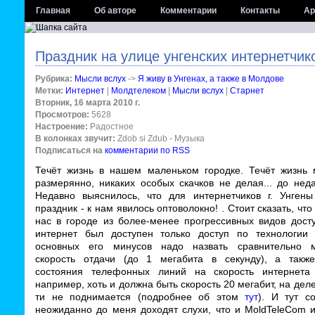
Главная
Об авторе
Комментарии
Контакты
Ар
Праздник на улице унгенских интернетчик
Рубрика:
Мысли вслух
->
Я живу в Унгенах, а также в Молдове
Метки:
Интернет
|
Молдтелеком
|
Мысли вслух
|
Старнет
Вторник, 16 марта 2010 г.
Просмотров:
5628
Настроение:
Радостное
В колонках звучит:
Zdob si Zdub - Музыка
Подписаться на
комментарии по RSS
Течёт жизнь в нашем маленьком городке. Течёт жизнь 
размерянно, никаких особых скачков не делая... до нед
Недавно выяснилось, что для интернетчиков г. Унгены
праздник - к нам явилось оптоволокно!
. Стоит сказать, что
нас в городе из более-менее прогрессивных видов досту
интернет был доступен только доступ по технологии
основных его минусов надо назвать сравнительно 
скорость отдачи (до 1 мегабита в секунду), а такж
состояния телефонных линий на скорость интернета
например, хоть и должна быть скорость 20 мегабит, на дел
ти не поднимается (подробнее об этом
тут
). И тут с
неожиданно до меня доходят слухи, что и MoldTeleCom и