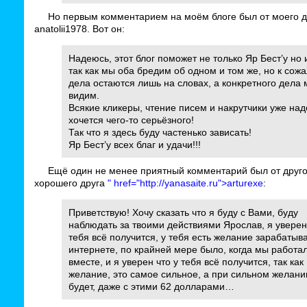
Но первым комментарием на моём блоге был от моего д
anatolii1978. Вот он:
Надеюсь, этот блог поможет не только Яр Бест’у но 
так как мы оба бредим об одном и том же, но к сож
дела остаются лишь на словах, а конкретного дела 
видим.
Всякие кликеры, чтение писем и накрутчики уже над
хочется чего-то серьёзного!
Так что я здесь буду частенько зависать!
Яр Бест’у всех благ и удачи!!!
Ещё один не менее приятный комментарий был от друго
хорошего друга
" href="http://yanasaite.ru">arturexe
:
Приветствую! Хочу сказать что я буду с Вами, буду
наблюдать за твоими действиями Ярослав, я уверен
тебя всё получится, у тебя есть желание зарабатыва
интернете, по крайней мере было, когда мы работа
вместе, и я уверен что у тебя всё получится, так как
желание, это самое сильное, а при сильном желани
будет, даже с этими 62 долларами…