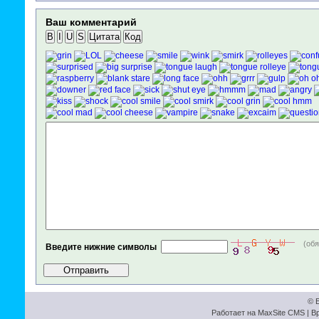
Ваш комментарий
B
I
U
S
Цитата
Код
(об
Введите нижние символы
© Б
Работает на
MaxSite CMS
| В