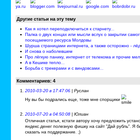
Другие статьи на эту тему
Как я хотел переподключиться к старнету...
Палка о двух концах или мысли вслух о закрытии самог
посещаемого ресурса Молдовы
Шурша страницами интернета, а также осторожно - лёд
И снова о наболевшем
Про лёгкую панику, интернет от телекома и прочие ме
А в Кешике тепло...
Борьба с трекерами и с виндовсами...
Комментариев: 4
2010-03-20 в 17:47:06
| Руслан
Ну вы бы подрались еще, тоже мне спорщики
2010-07-20 в 04:50:08
| Юлиан
Отличная статья, кстати автору хочу предложить устано
яндекс.денег полезную фишку на сайт "Дай рубль". Я б
сказать на поддержание. ;)