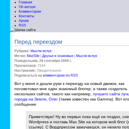
Главная
Об авторе
Комментарии
Контакты
Архив
RSS
Перед переездом
Рубрика:
Мысли вслух
Метки:
MaxSite
|
Друзья и знакомые
|
Мысли вслух
Понедельник, 28 сентября 2009 г.
Просмотров:
7544
Настроение:
Ожидательное
Подписаться на
комментарии по RSS
Вот у меня и дошли руки к переезду на новый движок, как
посоветовал мне один знакомый блогер, а также создатель
нескольких сайтов, такого как например,
лучшего сайта луч
города на Земле
,
Олег
(также известен как Gamma). Вот ег
сообщение:
Приветствую! Ну во первых пока ещё не поздно, сне
Wordpress и поставь Max Site на котором мой блог 
ссылку). С Вордпрессом замучаешся, он нехило по