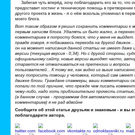
Забегая чуть вперёд, хочу поблагодарить его за то, что о
предоставит хостинг и техническую помощь в претворении 
другого проекта в жизнь - я о нём вскользь упоминал в пер
моего блога.
Вот таким образом я решил сохранить комментарии к 
первым записям блога. Удалять их было жалко, а перенес
комментариев я попросту боялся, что у меня не выйдет. 
правде говоря, я побаиваюсь перехода на другой движок..
он на момент написания данной статьи не имеет даже 
версии (текущая версия - 0,34). Но с другой стороны, суд
официальному сайту, новые версии выходят часто, авто
старается не отмалчиваться на претензии и вопросы
пользователей... К тому же, как видно из выше написанно
могу попросить помощи у человека, который сам имеет
движке блоги. Граждане спаммеры, ваши комментарии с
попали по той причине, что прежде чем писать коммент
чему-либо, надо хоть приблизительно прочесть статью
(в данном случае - программам для автоматического нап
комментариев) я не рад вдвойне
Сообщите об этой статье друзьям и знакомым - и вы э
поблагодарите автора.