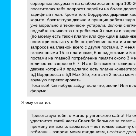
серверные ресурсы и на слабом хостинге при 100-2
посетителях тебя попросят перейти на более дорог
тарифный план. Кроме того Вордпресс дырявый как
корыто. Архитектура движка и принцип работы ядра
уже морально и технически устарели. Включи счётч
подсчёта количества потребляемой памяти и запрос
(по моему есть такой плагин или функция в админке
посмотри сколько у тебя потребление памяти и кол
запросов на главной всего с двумя постами. У меня
включенными 15-ю плагинами, 6-ю виджетами и 5-
постами на главной потребление памяти около 3 ме
количество запросов 6-7. И это без всякого кэширов
движке который я предлагаю есть плагин конвертир
БД Вордпресса в БД Max Site, хотя эти 2 поста можн
вручную перекопировать.
Пока всё! Как нибудь зайду, если что, звони! Или в л
форуме!
Я ему ответил:
Приветствую тебя, о магистр унгенского сайта! Не 
удостоится такой чести Спасибо большое за совет –
премину им воспользоваться – вот только закончу с
вебмани – вопреки моим ожиданиям, нелёгкое дел