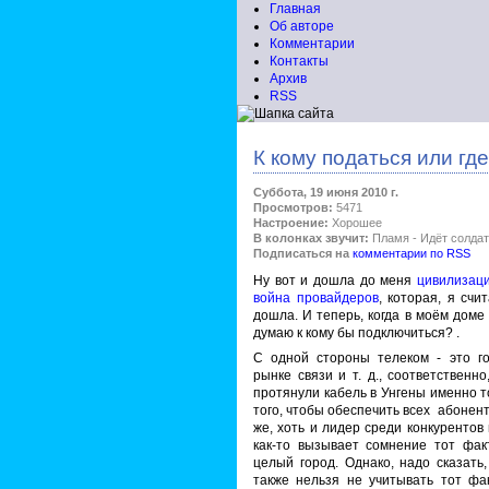
Главная
Об авторе
Комментарии
Контакты
Архив
RSS
К кому податься или гд
Суббота, 19 июня 2010 г.
Просмотров:
5471
Настроение:
Хорошее
В колонках звучит:
Пламя - Идёт солдат
Подписаться на
комментарии по RSS
Ну вот и дошла до меня
цивилизаци
война провайдеров
, которая, я сч
дошла. И теперь, когда в моём доме
думаю к кому бы подключиться?
.
С одной стороны телеком - это го
рынке связи и т. д., соответствен
протянули кабель в Унгены именно 
того, чтобы обеспечить всех абонен
же, хоть и лидер среди конкурентов
как-то вызывает сомнение тот фак
целый город. Однако, надо сказать
также нельзя не учитывать тот фа