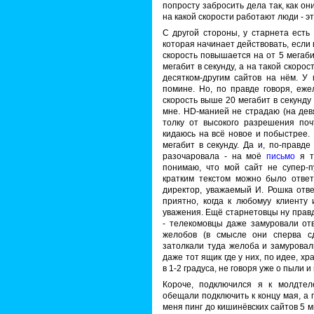
попросту забросить дела так, как они 
на какой скорости работают люди - эт
С другой стороны, у старнета есть
которая начинает действовать, если 
скорость повышается на от 5 мегаби
мегабит в секунду, а на такой скоро
десятком-другим сайтов на нём. У
помине. Но, по правде говоря, еж
скорость выше 20 мегабит в секунду 
мне. HD-манией не страдаю (на де
толку от высокого разрешения поч
кидаюсь на всё новое и побыстрее. 
мегабит в секунду. Да и, по-правд
разочаровала - на моё
письмо
я та
понимаю, что мой сайт не супер-п
кратким текстом можно было ответ
директор, уважаемый И. Рошка ответ
приятно, когда к любомуу клиенту
уважения. Ещё старнетовцы ну прав
- телекомовцы даже замуровали отв
желобов (в смысле они сперва с
затолкали туда желоба и замуровал
даже тот ящик где у них, по идее, х
в 1-2 градуса, не говоря уже о пыли и 
Короче, подключился я к молдтеле
обещали подключить к концу мая, а п
меня пинг до кишинёвских сайтов 5 м