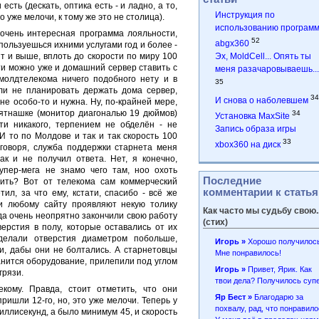
есть (дескать, оптика есть - и ладно, а то,
Инструкция по
о уже мелочи, к тому же это не столица).
использованию програм
 очень интересная программа лояльности,
52
abgx360
пользуешься ихними услугами год и более -
т и выше, вплоть до скорости по миру 100
Эх, MoldCell... Опять ты
сти можно уже и домашний сервер ставить с
меня разачаровываешь...
 молдтелекома ничего подобного нету и в
35
ели не планировать держать дома сервер,
34
И снова о наболевшем
не особо-то и нужна. Ну, по-крайней мере,
вятнашке (монитор диагональю 19 дюймов)
34
Установка MaxSite
ти никакого, терпением не обделён - не
Запись образа игры
И то по Молдове и так и так скорость 100
33
xbox360 на диск
е говоря, служба поддержки старнета меня
к и не получил ответа. Нет, я конечно,
упер-мега не знамо чего там, ноо охоть
Последние
ить? Вот от телекома сам коммерческий
комментарии к стать
ил, за что ему, кстати, спасибо - всё же
 и любому сайту проявляют некую толику
Как часто мы судьбу свою..
да очень неопрятно закончили свою работу
(стих)
ерстия в полу, которые оставались от их
делали отверстия диаметром побольше,
Игорь »
Хорошо получилось
и, дабы они не болтались. А старнетовцы
Мне понравилось!
ранится оборудование, прилепили под углом
Игорь »
Привет, Ярик. Как
грязи.
твои дела? Получилось супе
кому. Правда, стоит отметить, что они
Яр Бест »
Благодарю за
ришли 12-го, но, это уже мелочи. Теперь у
похвалу, рад, что понравил
иллисекунд, а было минимум 45, и скорость