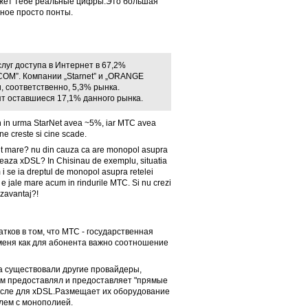
кажет тебе реальные цифры.Это большая
ьное просто понты.
луг доступа в Интернет в 67,2%
M”. Компании „Starnet” и „ORANGE
, соответственно, 5,3% рынка.
т оставшиеся 17,1% данного рынка.
 an in urma StarNet avea ~5%, iar MTC avea
ine creste si cine scade.
t mare? nu din cauza ca are monopol asupra
esteaza xDSL? In Chisinau de exemplu, situatia
 i se ia dreptul de monopol asupra retelei
 e jale mare acum in rindurile MTC. Si nu crezi
ezavantaj?!
тков в том, что МТС - государственная
меня как для абонента важно соотношение
да существовали другие провайдеры,
м предоставлял и предоставляет "прямые
числе для xDSL.Размещает их оборудование
блем с монополией.