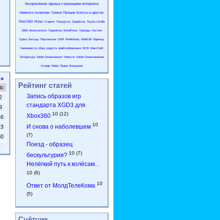
Молдтелеком
Шурша страницами интернета
9
Немного политики
Семья Процюк
Блогун и другие
Xbox360
Игры
Старнет
Раскрутка
Заработок
Toyota Corolla
2006
Исполнители
ТермоКом
WordPress
Трекеры
Хостинг
Opera
Бельцы
Персоналии
СМИ
WebMoney
MoldCell
Переезд
Кампания по сбору средств
файлообменники
ВОВ
МаксСайт
Литература
Adobe Dreamweaver
Новости
Adobe Dreamweavwer
Orange
Nokia
Права
Вождение
»»
Рейтинг статей
Вс
Запись образов игр
2
стандарта XGD3 для
9
10 (12)
Xbox360
16
10
И снова о наболевшем
23
(7)
30
Поезд - образец
10 (7)
бескультурия?
Нелёгкий путь к колёсам...
10 (6)
10
Ответ от МолдТелеКома
(5)
Счётчик