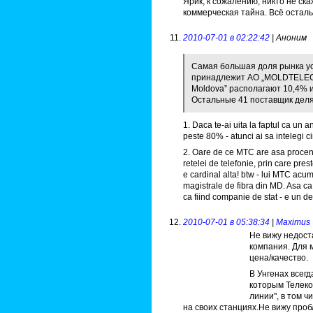
Ярик, к сожалению, никто не с
коммерческая тайна. Всё остал
2010-07-01 в 02:22:42
| Аноним
Самая большая доля рынка ус
принадлежит АО „MOLDTELECO
Moldova” располагают 10,4% и
Остальные 41 поставщик деля
1. Daca te-ai uita la faptul ca un
peste 80% - atunci ai sa intelegi c
2. Oare de ce MTC are asa procen
retelei de telefonie, prin care pr
e cardinal alta! btw - lui MTC acum
magistrale de fibra din MD. Asa ca
ca fiind companie de stat - e un d
2010-07-01 в 05:38:34
|
Maximus
Не вижу недоста
компания. Для 
цена/качество.
В Унгенах всег
которым Телеко
линии", в том 
на своих станциях.Не вижу про