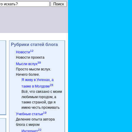
Рубрики статей блога
12
Новости
Новости проекта
39
Мысли вслух
Просто мысли вслух.
Ничего более.
Я живу в Унгенах, а
28
также в Молдове
Всё, что связано с моим
любимым городом, а
также страной, где я
имею честь проживать
19
Учебные статьи
Деление опыта автора
блога с миром
22
Интернет