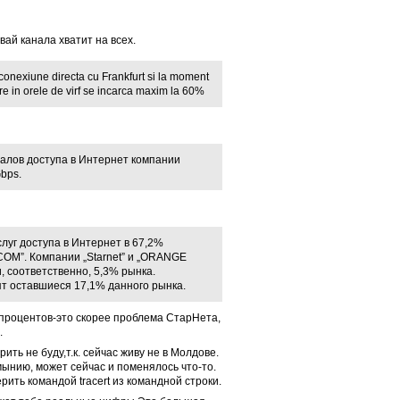
вай канала хватит на всех.
rconexiune directa cu Frankfurt si la moment
e in orele de virf se incarca maxim la 60%
алов доступа в Интернет компании
bps.
луг доступа в Интернет в 67,2%
M”. Компании „Starnet” и „ORANGE
, соответственно, 5,3% рынка.
т оставшиеся 17,1% данного рынка.
процентов-это скорее проблема СтарНета,
.
ть не буду,т.к. сейчас живу не в Молдове.
мынию, может сейчас и поменялось что-то.
рить командой tracert из командной строки.