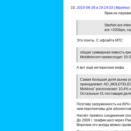
2010-06-26 в 19:14:03
|
Maximus
Ярик не пережи
StarNet are inte
are >20Gbps, car
Это понты. С офсайта МТС:
общая суммарная емкость кан
Moldtelecom превосходит 20 G
А вот ещё интересная инфа
Самая большая доля рынка ус
принадлежит АО „MOLDTELECO
Moldova” располагают 10,4% и
Остальные 41 поставщик деля
Поэтому загруженность на 60% 
чем перспективы для абонентов
Насчёт прямого соединения спори
До 2009 г. трафик шел через Ру
Впрочем это всегда можно прове