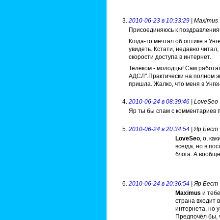
2010-06-23 в 10:33:29
| Maximus
Присоединяюсь к поздравления
Когда-то мечтал об оптике в Унг
увидеть. Кстати, недавно читал
скорости доступа в интернет.
Телеком - молодцы! Сам работал
АДСЛ".Практически на полном э
пришла. Жалко, что меня в Унген
2010-06-24 в 08:39:46
| LoveSeo
Яр ты бы спам с комментариев 
2010-06-24 в 20:34:54
| Яр Бест
LoveSeo
, о, ка
всегда, но в п
блога. А вообщ
2010-06-24 в 20:36:54
| Яр Бест
Maximus
и тебе
страна входит в
интернета, но 
Предпочёл бы, 