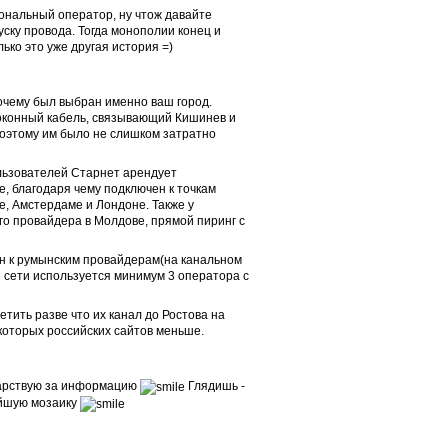
иональный оператор, ну чтож давайте
уску провода. Тогда монополии конец и
ко это уже другая история =)
почему был выбран именно ваш город.
оконный кабель, связывающий Кишинев и
Поэтому им было не слишком затратно
льзователей Старнет арендует
, благодаря чему подключен к точкам
е, Амстердаме и Лондоне. Также у
го провайдера в Молдове, прямой пиринг с
н к румынским провайдерам(на канальном
е сети используется минимум 3 оператора с
тить разве что их канал до Ростова на
екоторых российских сайтов меньше.
дарствую за информацию
Глядишь -
йшую мозаику