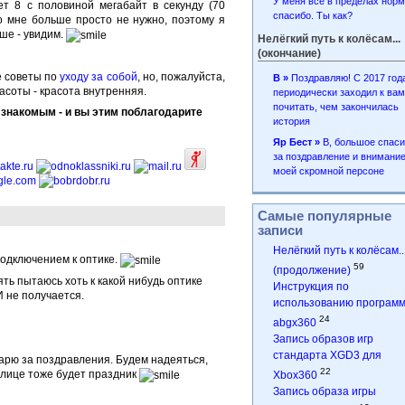
У меня всё в пределах норм
ет 8 с половиной мегабайт в секунду (70
спасибо. Ты как?
но мне больше просто не нужно, поэтому я
ьше - увидим.
Нелёгкий путь к колёсам...
(окончание)
е советы по
уходу за собой
, но, пожалуйста,
В »
Поздравляю! С 2017 год
асоты - красота внутренняя.
периодически заходил к вам
почитать, чем закончилась
 знакомым - и вы этим поблагодарите
история
Яр Бест »
B, большое спас
за поздравление и внимание
моей скромной персоне
Самые популярные
записи
Нелёгкий путь к колёсам..
одключением к оптике.
59
(продолжение)
ять пытаюсь хоть к какой нибудь оптике
Инструкция по
И не получается.
использованию програм
24
abgx360
Запись образов игр
стандарта XGD3 для
дарю за поздравления. Будем надеяться,
22
 улице тоже будет праздник
Xbox360
Запись образа игры