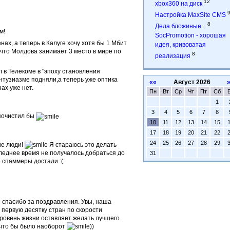
12
xbox360 на диск
Настройка MaxSite CMS
8
Дела бложиные...
м!
SocPromotion - хорошая
енах, а теперь в Калуге хочу хотя бы 1 Мбит
идея, кривоватая
, что Молдова занимает 3 место в мире по
8
реализация
 в Телекоме в "эпоху становления
нтузиазме подняли,а теперь уже оптика
««
Август 2026
ах уже нет.
Пн
Вт
Ср
Чт
Пт
Сб
1
3
4
5
6
7
8
почистил бы
10
11
12
13
14
15
17
18
19
20
21
22
24
25
26
27
28
29
кие люди!
Я стараюсь это делать
оследнее время не получалось добраться до
31
е спаммеры достали :(
 спасибо за поздравления. Увы, наша
 первую десятку стран по скорости
уровень жизни оставляет желать лучшего.
что бы было наоборот
))