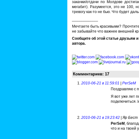
закачки/отдачи по Молдове достига
мегабит). Разумеется, это не 100, 
тревогу как-то не бью. Что будет дал
____________
Мечтаете быть красивыми? Прочтит
не забывайте что важнее внешней кр
Сообщите об этой статье друзьям и
автора.
Комментариев: 17
2010-06-21 в 11:59:01
|
PerSeM
Поздравляю с п
Я вот уже лет п
подключиться. 
2010-06-21 в 19:23:42
| Яр Бест
PerSeM
, благо
что и на твоей