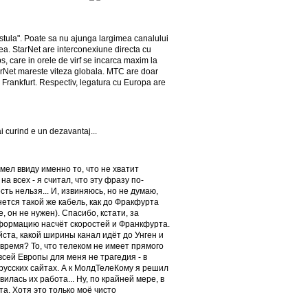
estula". Poate sa nu ajunga largimea canalului
 ea. StarNet are interconexiune directa cu
, care in orele de virf se incarca maxim la
arNet mareste viteza globala. MTC are doar
 Frankfurt. Respectiv, legatura cu Europa are
i curind e un dezavantaj...
мел ввиду именно то, что не хватит
а всех - я считал, что эту фразу по-
сть нельзя... И, извиняюсь, но не думаю,
нется такой же кабель, как до Фракфурта
е, он не нужен). Спасибо, кстати, за
ормацию насчёт скоростей и Франкфурта.
йста, какой ширины канал идёт до Унген и
 время? То, что телеком не имеет прямого
сей Европы для меня не трагедия - в
русских сайтах. А к МолдТелеКому я решил
илась их работа... Ну, по крайней мере, в
а. Хотя это только моё чисто