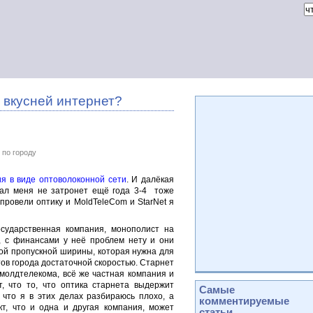
е вкусней интернет?
 по городу
я в виде оптоволоконной сети
. И далёкая
итал меня не затронет ещё года 3-4 тоже
 провели оптику и MoldTeleCom и StarNet я
сударственная компания, монополист на
но, с финансами у неё проблем нету и они
той пропускной ширины, которая нужна для
тов города достаточной скоростью. Старнет
 молдтелекома, всё же частная компания и
т, что то, что оптика старнета выдержит
Самые
, что я в этих делах разбираюсь плохо, а
комментируемые
кт, что и одна и другая компания, может
статьи