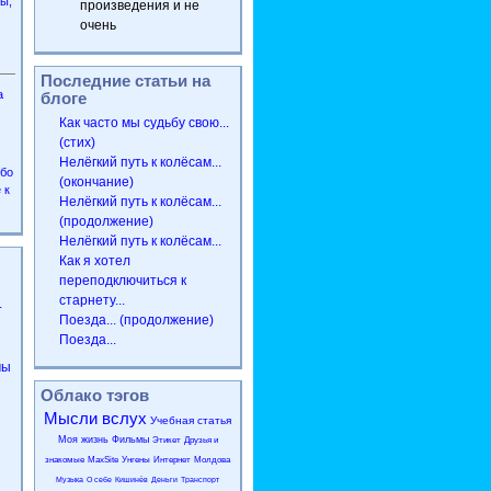
ы,
произведения и не
очень
Последние статьи на
а
блоге
Как часто мы судьбу свою...
(стих)
Нелёгкий путь к колёсам...
ибо
(окончание)
 к
Нелёгкий путь к колёсам...
(продолжение)
Нелёгкий путь к колёсам...
Как я хотел
переподключиться к
старнету...
.
Поезда... (продолжение)
Поезда...
мы
Облако тэгов
Мысли вслух
Учебная статья
Моя жизнь
Фильмы
Этикет
Друзья и
знакомые
MaxSite
Унгены
Интернет
Молдова
Музыка
О себе
Кишинёв
Деньги
Транспорт