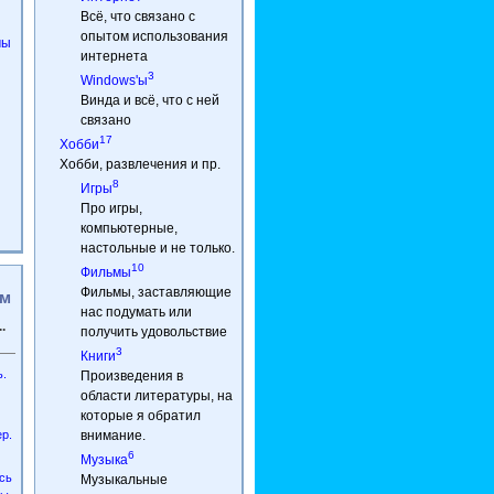
Всё, что связано с
опытом использования
мы
интернета
3
Windows'ы
Винда и всё, что с ней
связано
17
Хобби
Хобби, развлечения и пр.
8
Игры
Про игры,
компьютерные,
настольные и не только.
10
Фильмы
Фильмы, заставляющие
ям
нас подумать или
.
получить удовольствие
3
Книги
.
Произведения в
области литературы, на
которые я обратил
р.
внимание.
6
Музыка
ось
Музыкальные