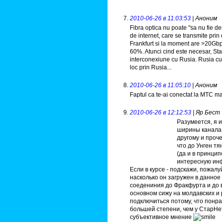
2010-06-26 в 11:03:53
| Аноним
Fibra optica nu poate "sa nu fie d
de internet, care se transmite prin
Frankfurt si la moment are >20Gbps
60%. Atunci cind este necesar, St
interconexiune cu Rusia. Rusia cu
loc prin Rusia...
2010-06-26 в 11:05:10
| Аноним
Faptul ca te-ai conectat la MTC ma
2010-06-26 в 12:12:53
| Яр Бест
Разумеется, я и
ширины канала н
другому и проче
что до Унген тя
(да и в принцип
интересную инф
Если в курсе - подскажи, пожалу
насколько он загружен в данное
соедениния до Фракфурта и до в
основном сижу на молдавских и 
подключиться потому, что понрав
большей степени, чем у СтарНет
субъективное мнение