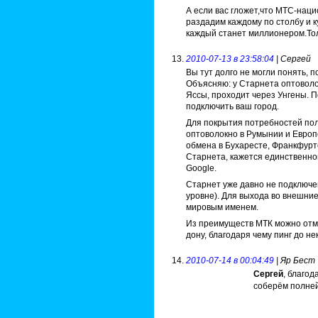
А если вас гложет,что МТС-нац
раздадим каждому по столбу и к
каждый станет миллионером.Толь
2010-07-13 в 23:58:04
| Сергей
Вы тут долго не могли понять, 
Объясняю: у Старнета оптовол
Яссы, проходит через Унгены. 
подключить ваш город.
Для покрытия потребностей по
оптоволокно в Румынии и Европе
обмена в Бухаресте, Франкфурт
Старнета, кажется единственно
Google.
Старнет уже давно не подключе
уровне). Для выхода во внешни
мировым именем.
Из преимуществ МТК можно отме
дону, благодаря чему пинг до н
2010-07-14 в 00:04:49
| Яр Бест
Сергей
, благо
соберём полне