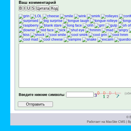
Ваш комментарий
B
I
U
S
Цитата
Код
(об
Введите нижние символы
© Б
Работает на
MaxSite CMS
| В