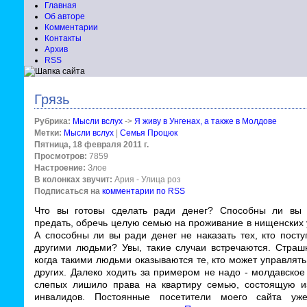
Главная
Об авторе
Комментарии
Контакты
Архив
RSS
Грязь
Рубрика:
Мысли вслух
->
Я живу в Унгенах, а также в Молдове
Метки:
Мысли вслух
|
Семья Процюк
Пятница, 18 февраля 2011 г.
Просмотров:
7859
Настроение:
Злое
В колонках звучит:
Ария - Улица роз
Подписаться на
комментарии по RSS
Что вы готовы сделать ради денег? Способны ли вы 
предать, обречь целую семью на проживание в нищенских
А способны ли вы ради денег не наказать тех, кто посту
другими людьми? Увы, такие случаи встречаются. Страшн
когда такими людьми оказываются те, кто может управлят
других. Далеко ходить за примером не надо - молдавско
слепых лишило права на квартиру семью, состоящую и
инвалидов. Постоянные посетители моего сайта уж