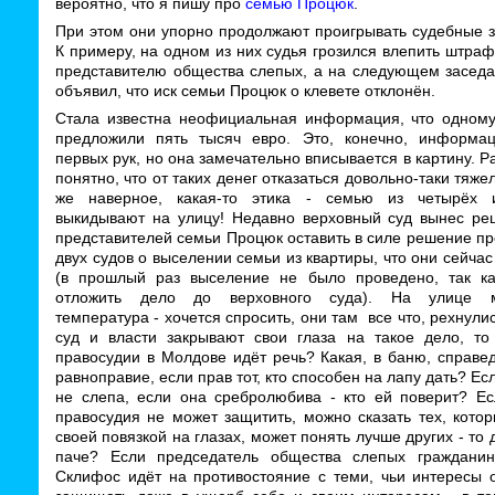
вероятно, что я пишу про
семью Процюк
.
При этом они упорно продолжают проигрывать судебные з
К примеру, на одном из них судья грозился влепить штраф
представителю общества слепых, а на следующем заседа
объявил, что иск семьи Процюк о клевете отклонён.
Стала известна неофициальная информация, что одному
предложили пять тысяч евро. Это, конечно, информа
первых рук, но она замечательно вписывается в картину. Р
понятно, что от таких денег отказаться довольно-таки тяжел
же наверное, какая-то этика - семью из четырёх 
выкидывают на улицу! Недавно верховный суд вынес ре
представителей семьи Процюк оставить в силе решение п
двух судов о выселении семьи из квартиры, что они сейча
(в прошлый раз выселение не было проведено, так к
отложить дело до верховного суда). На улице м
температура - хочется спросить, они там все что, рехнули
суд и власти закрывают свои глаза на такое дело, то
правосудии в Молдове идёт речь? Какая, в баню, справе
равноправие, если прав тот, кто способен на лапу дать? Е
не слепа, если она сребролюбива - кто ей поверит? Ес
правосудия не может защитить, можно сказать тех, кото
своей повязкой на глазах, может понять лучше других - то 
паче? Если председатель общества слепых граждани
Склифос идёт на противостояние с теми, чьи интересы 