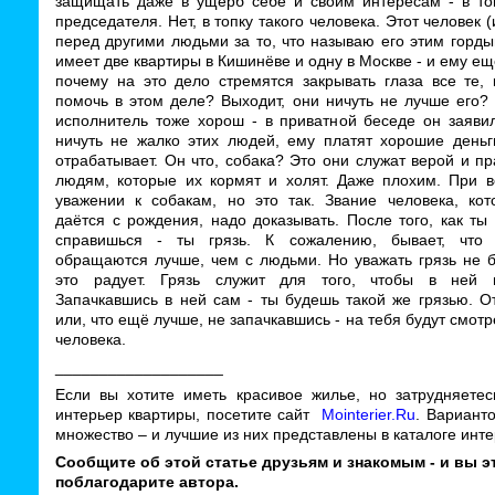
защищать даже в ущерб себе и своим интересам - в топ
председателя. Нет, в топку такого человека. Этот человек 
перед другими людьми за то, что называю его этим горд
имеет две квартиры в Кишинёве и одну в Москве - и ему е
почему на это дело стремятся закрывать глаза все те, 
помочь в этом деле? Выходит, они ничуть не лучше его?
исполнитель тоже хорош - в приватной беседе он заявил
ничуть не жалко этих людей, ему платят хорошие деньг
отрабатывает. Он что, собака? Это они служат верой и п
людям, которые их кормят и холят. Даже плохим. При 
уважении к собакам, но это так. Звание человека, кот
даётся с рождения, надо доказывать. После того, как ты
справишься - ты грязь. К сожалению, бывает, что
обращаются лучше, чем с людьми. Но уважать грязь не б
это радует. Грязь служит для того, чтобы в ней п
Запачкавшись в ней сам - ты будешь такой же грязью. О
или, что ещё лучше, не запачкавшись - на тебя будут смотре
человека.
___________________
Если вы хотите иметь красивое жилье, но затрудняетес
интерьер квартиры, посетите сайт
Mointerier.Ru
. Вариант
множество – и лучшие из них представлены в каталоге инте
Сообщите об этой статье друзьям и знакомым - и вы э
поблагодарите автора.